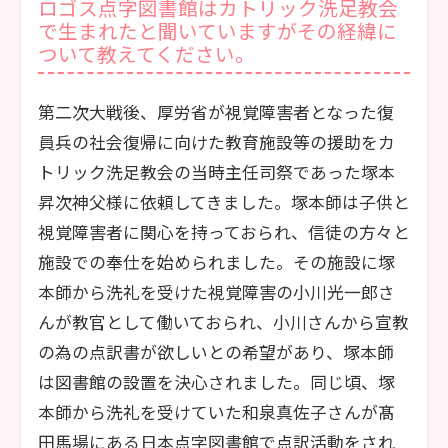
ロゴス点字図書館はカトリック洗足教会
で生まれたと聞いていますがその経緯に
ついて教えてください。
第二次大戦後、厚労省が視覚障害者となった復
員兵の社会復帰に向けた教育施設等の援助をカ
トリック洗足教会の当時主任司祭であった塚本
昇次神父様に依頼してきました。塚本師は子供と
視覚障害者に関心を持っておられ、信徒の方々と
施設での奉仕を始められました。その施設に塚
本師から洗礼を受けた視覚障害の小川光一郎さ
んが教官として働いておられ、小川さんから宣教
の為の点訳書が欲しいとの希望があり、塚本師
は図書館の設置を決心されました。同じ頃、塚
本師から洗礼を受けていた和泉真佐子さんが髙
田馬場にある日本点字図書館で点訳活動をされ