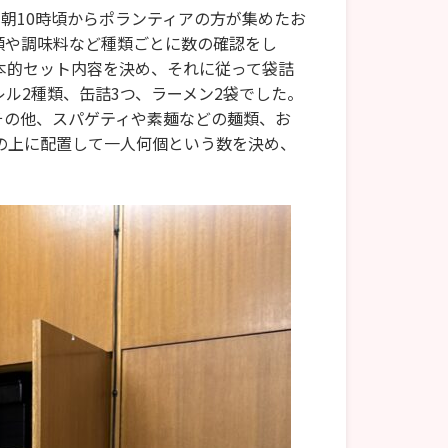
朝10時頃からポランティアの方が集めたお
類や調味料など種類ごとに数の確認をし
本的セット内容を決め、それに従って袋詰
ル2種類、缶詰3つ、ラーメン2袋でした。
。その他、スパゲティや素麺などの麺類、お
の上に配置して一人何個という数を決め、