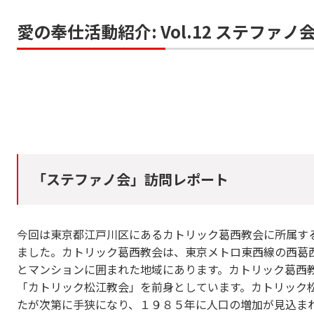
愛の奉仕活動紹介: Vol.12 ステファノ
「ステファノ会」訪問レポート
今回は東京都江戸川区にあるカトリック葛西教会に所属す
ました。カトリック葛西教会は、東京メトロ東西線の西葛
とマンションに囲まれた地域にあります。カトリック葛西
「カトリック松江教会」を前身としています。カトリック
たが次第に手狭になり、１９８５年に人口の増加が見込ま