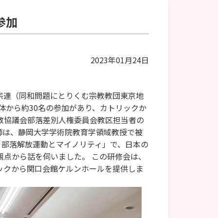
参加
2023年01月24日
同宗連（同和問題にとりくむ宗教教団東京地
体から約30名の参加があり、カトリックか
教協議会部落差別人権委員会教区担当者の
師は、静岡大学学術院教育学領域教授で被
 部落解放運動とマイノリティ」で、日本の
観点から話を伺いました。 この研修会は、
ックから関口会館ケルンホールを提供しま