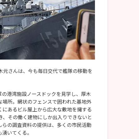
木元さんは、今も毎日交代で艦隊の移動を
軍の港湾施設ノースドックを見学し、厚木
な場所。網状のフェンスで囲われた基地外
くにあるビル屋上から広大な敷地を擁する
き、その働く建物にしか出入りできないと
んらの調査資料の提供は、多くの市民活動
も湧いてくる。