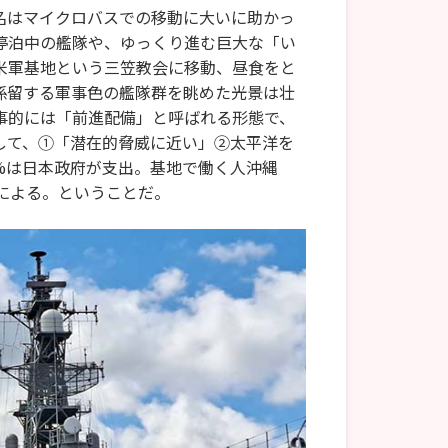
3名はマイクロバスでの移動に大いに助かっ
停泊中の艦隊や、ゆっくり進む巨大な「い
米軍基地という三笠教会に移動、昼食をと
係留する軍事色の艦隊群を眺めた光景は壮
事的には「前進配備」と呼ばれる形態で、
して、①「潜在的脅威に近い」②太平洋を
5%は日本政府が支出。基地で働く人沖縄
高さによる。ということだ。