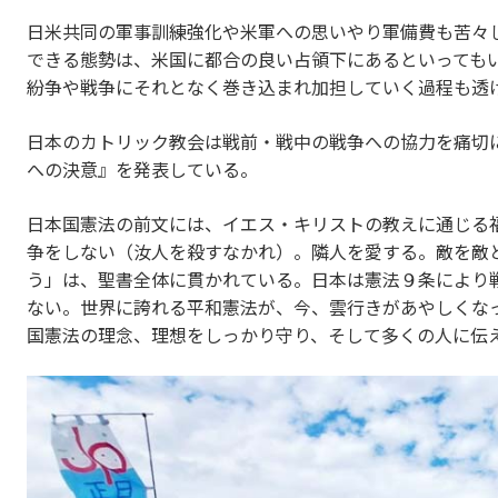
日米共同の軍事訓練強化や米軍への思いやり軍備費も苦々
できる態勢は、米国に都合の良い占領下にあるといっても
紛争や戦争にそれとなく巻き込まれ加担していく過程も透
日本のカトリック教会は戦前・戦中の戦争への協力を痛切に反
への決意』を発表している。
日本国憲法の前文には、イエス・キリストの教えに通じる
争をしない（汝人を殺すなかれ）。隣人を愛する。敵を敵
う」は、聖書全体に貫かれている。日本は憲法９条により戦
ない。世界に誇れる平和憲法が、今、雲行きがあやしくな
国憲法の理念、理想をしっかり守り、そして多くの人に伝