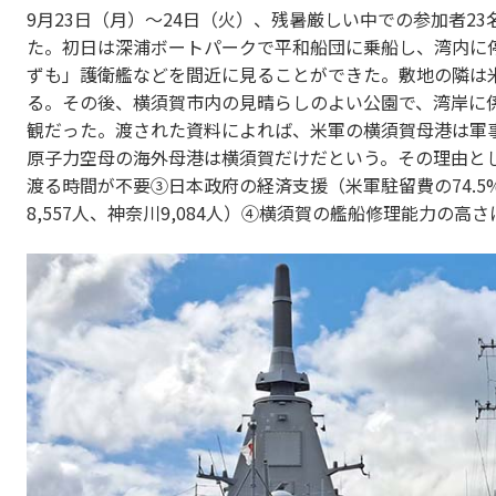
9月23日（月）～24日（火）、残暑厳しい中での参加者2
た。初日は深浦ボートパークで平和船団に乗船し、湾内に
ずも」護衛艦などを間近に見ることができた。敷地の隣は
る。その後、横須賀市内の見晴らしのよい公園で、湾岸に
観だった。渡された資料によれば、米軍の横須賀母港は軍
原子力空母の海外母港は横須賀だけだという。その理由と
渡る時間が不要③日本政府の経済支援（米軍駐留費の74.
8,557人、神奈川9,084人）④横須賀の艦船修理能力の