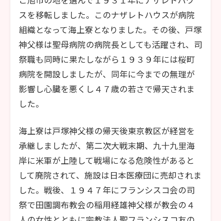
こ旭市の地を選んで１９３１年にナザレトハウ
スを移転しました。このナザレトハウスが病院
組織となって海上寮となりました。その後、戸塚
神父様は聖母病院の病院長としても活躍され、司
祭職も同時に果たしながら１９３９年には桜町
病院を開設しましたが、同年に今までの無理が
影響し心臓を悪くし４７歳の若さで帰天されま
した。
海上寮は戸塚神父様の帰天後東京教区が経営を
承継しましたが、第二次大戦末期、九十九里海
岸に米軍が上陸して戦場になる危険性があると
して廃院されて、施設は日本医療団に売却されま
した。戦後、１９４７年にフランシスコ会の司
祭で田園調布教会の稲用経雄神父様が教会の４
人の女性とともに宗教法人聖フランシスコ友の