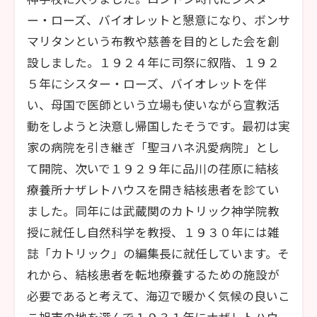
ー・ローズ、バイオレットと懇意になり、ボンサ
マリタンという布教や慈善を目的とした会を創
設しました。１９２４年に司祭に叙階、１９２
５年にシスター・ローズ、バイオレットを伴
い、母国で医師という立場も使いながら宣教活
動をしようと決意し帰国したそうです。最初は実
家の病院を引き継ぎ「聖ヨハネ汎愛病院」とし
て開院、次いで１９２９年に品川の荏原に結核
療養所ナザレトハウスを開き結核患者を診てい
ました。同年には武蔵関のカトリック神学院教
授に就任し自然科学を教授、１９３０年には雑
誌「カトリック」の編集長に就任しています。そ
れから、結核患者を転地療養するための施設が
必要であると考えて、海辺で暖かく気候の良いこ