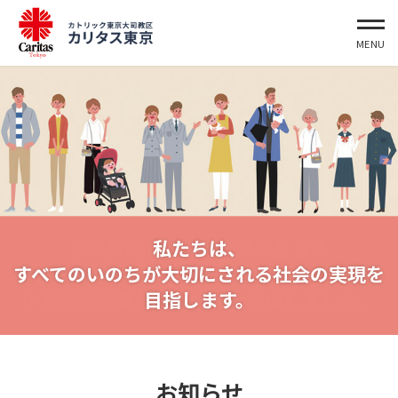
東京教区として将来起こりうる
私たちは、
災害への平時からの備えを推進するために、
すべてのいのちが大切にされる社会の実現を
小教区の災害危険度一覧を作成しました。
目指します。
お知らせ