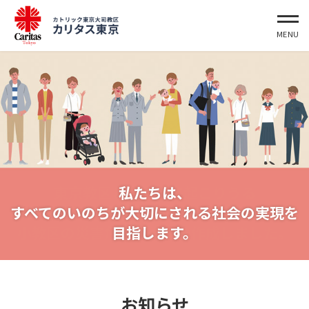
東京教区として将来起こりうる
私たちは、
災害への平時からの備えを推進するために、
すべてのいのちが大切にされる社会の実現を
小教区の災害危険度一覧を作成しました。
目指します。
お知らせ