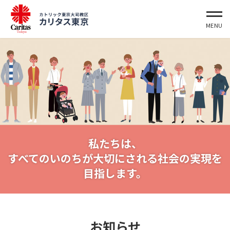
東京教区として将来起こりうる
私たちは、
災害への平時からの備えを推進するために、
すべてのいのちが大切にされる社会の実現を
小教区の災害危険度一覧を作成しました。
目指します。
お知らせ