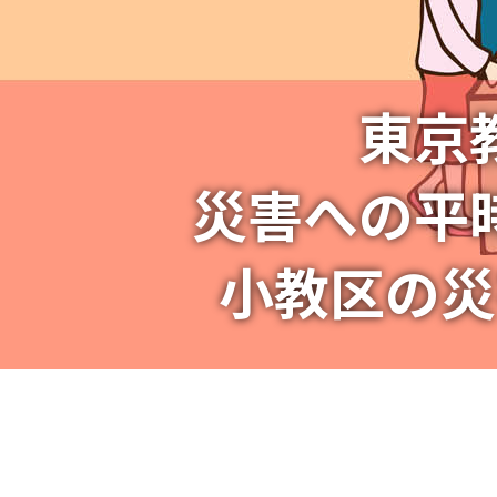
東京
災害への平
すべてのい
小教区の災