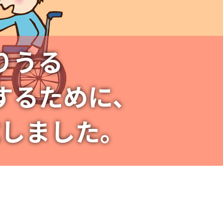
りうる
するために、
社会の実現を
成しました。