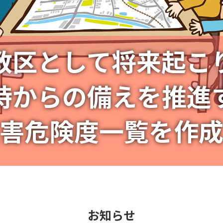
教区として将来起こ
私たちは、
時からの備えを推進
のちが大切にされる
害危険度一覧を作
目指します。
お知らせ