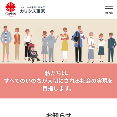
東京教区として将来起こりうる
私たちは、
災害への平時からの備えを推進するために、
すべてのいのちが大切にされる社会の実現を
小教区の災害危険度一覧を作成しました。
目指します。
お知らせ